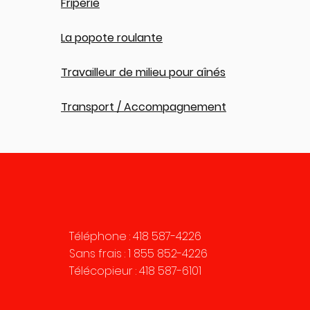
Friperie
La popote roulante
Travailleur de milieu pour aînés
Transport / Accompagnement
Téléphone :
418 587-4226
Sans frais :
1 855 852-4226
Télécopieur : 418 587-6101