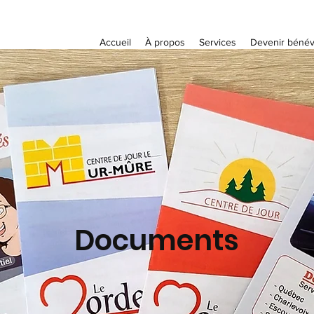
Accueil
À propos
Services
Devenir bénév
Documents
umé pour présenter votre travail et son contexte
ouble-cliquez sur la zone de texte pour commencer.