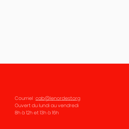
Courriel :
cab@lenordest.org
Ouvert du lundi au vendredi
8h à 12h et 13h à 16h