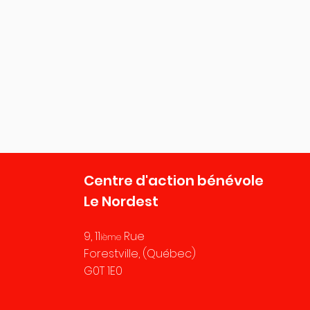
Centre d'action bénévole
Le Nordest
9, 11
Rue
ième
Forestville, (Québec)
G0T 1E0